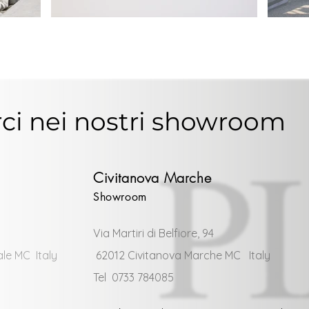
rci nei nostri showroom
Civitanova Marche
Showroom
Via Martiri di Belfiore, 94
ale MC Italy
62012 Civitanova Marche MC Italy
Tel 0733 784085