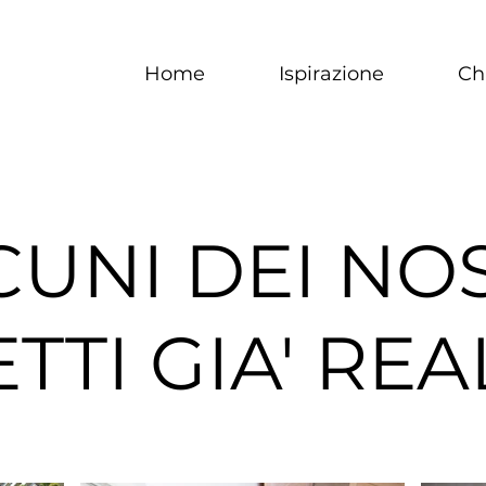
Home
Ispirazione
Ch
CUNI DEI NO
TI GIA' REA