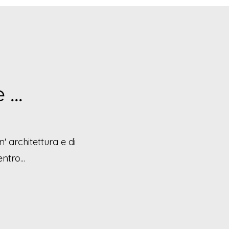
...
' architettura e di
ntro...