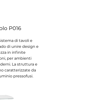
olo P016
s
istema di tavoli e
a
do di unire design e
zza in infinite
ni, per ambienti
derni. La struttura e
o caratterizzate da
lluminio pressofusi.