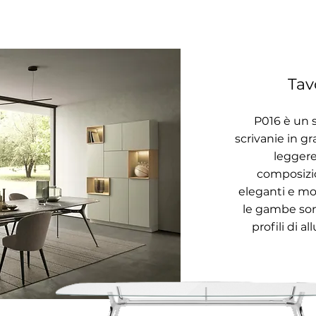
Tav
P
016 è un 
scrivanie in gr
leggere
composizio
eleganti e mo
le gambe son
profili di a