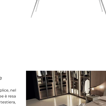
e
lice, nel
nee è resa
testiera,