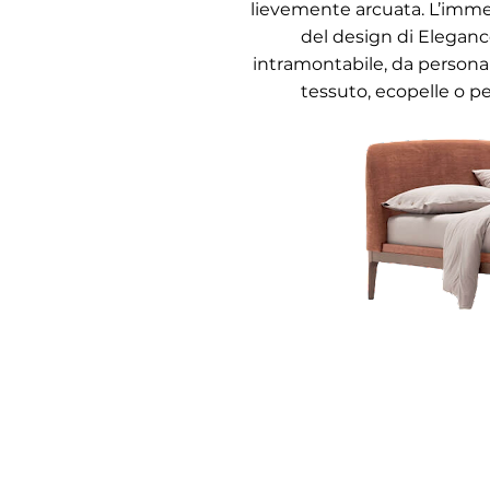
lievemente arcuata. L’imm
del design di Eleganc
intramontabile, da personal
tessuto, ecopelle o pel