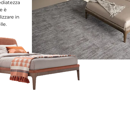
ediatezza
e è
izzare in
le.